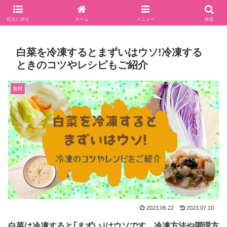
食べることが大好きな主婦ブログ
目次に戻る
ホーム
メニュー
検索
白菜を冷凍するとまずいはウソ!冷凍する
ときのコツやレシピもご紹介
食材
2023.06.22
2023.07.10
白菜は冷凍すると｢まずい｣はウソです。冷凍方法や調理方