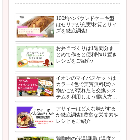
100均のパウンドケーキ型
はセリアが充実!材質とサイ
ズを徹底調査!
お弁当づくりは1週間分ま
とめて作ると便利!作り置き
レシピをご紹介♪
イオンのマイバスケットは
カラー4色で実質無料!買い
物かごが壊れたら交換シス
テムを利用しよう!購入方法
を徹底解説します
アサイーはどんな味がする
か徹底調査!!豊富な栄養素や
レシピもご紹介
鶏胸肉の低温調理は温度と