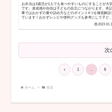
お弁当は3歳児が1人でも食べやすいものにすることが大
です。達成感や自信は子どもの自立につながります。本
事ではおかずの量や詰め方などのポイント4つを徹底解説
ています！おかずレシピや便利グッズも参考にして子ど
が喜ぶお弁当を作りましょう♪
2023.01.
次
前
1
…
6
へ
ホーム
生活