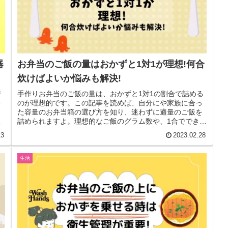
器
お弁当のご飯の量はおかずと1対1が理想!何合
炊けばよいか悩みも解決!
行
手作りお弁当のご飯の量は、おかずと1対1の割合で詰める
を
のが理想的です。この記事を読めば、自分にや家族に合っ
た容量のお弁当箱の選び方を知り、迷わずに適量のご飯を
報
詰められますよ。理想的なご飯のグラム数や、1合でできる
ご飯の量もご紹介します。
13
2023.02.28
生活