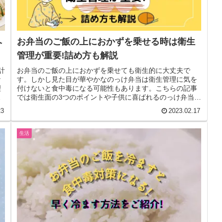
ヘ
お弁当のご飯の上におかずを乗せる時は衛生
管理が重要!詰め方も解説
計
お弁当のご飯の上におかずを乗せても衛生的に大丈夫で
な
す。しかし見た目が華やかなのっけ弁当は衛生管理に気を
理
付けないと食中毒になる可能性もあります。こちらの記事
ぜ
では衛生面の3つのポイントや子供に喜ばれるのっけ弁当の
詰め方なども解説しています♪
23
2023.02.17
生活